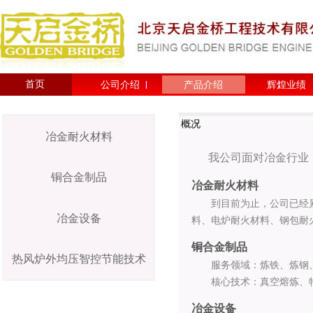
首页
公司介绍
产品介绍
辉煌业绩
概况
冶金耐火材料
我公司面对冶金行业，
铜合金制品
冶金耐火材料
到目前为止，公司已经累计
冶金设备
料、电炉耐火材料、钢包耐
铜合金制品
热风炉外均压智控节能技术
服务领域：
炼铁、
炼钢
核心技术：真空熔炼、特
冶金设备