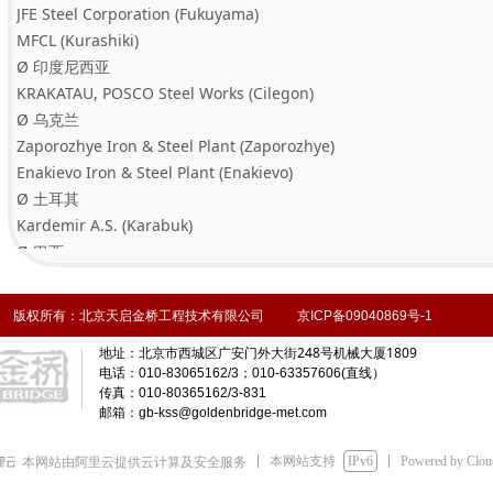
JFE Steel Corporation (Fukuyama)
MFCL (Kurashiki)
Ø 印度尼西亚
KRAKATAU, POSCO Steel Works (Cilegon)
Ø 乌克兰
Zaporozhye Iron & Steel Plant (Zaporozhye)
Enakievo Iron & Steel Plant (Enakievo)
Ø 土耳其
Kardemir A.S. (Karabuk)
Ø 巴西
CSPECEM Steel Plant (Fortaleza, Ceara)
Ø 叙利亚
版权所有：北京天启金桥工程技术有限公司 京ICP备09040869号-1
Hi HMISHO Steel S.A.
北京市西城区广安门外大街248号机械大厦1809
地址：
Ø 哈萨克斯坦
电话：010-83065162/3；010-63357606(直线）
Arcelor Mittal Temirtau
传真：010-80365162/3-831
Ø 捷克
邮箱：gb-kss@goldenbridge-met.com
Trinec Iron and Steel Works (Trinec)
Ø 俄罗斯
本网站支持
IPv6
Powered by Clo
本网站由阿里云提供云计算及安全服务
Nizhny Tagil Iron & Steel Plant